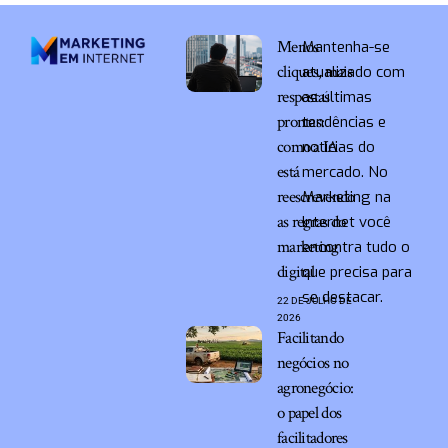
Menos
Mantenha-se
cliques, mais
atualizado com
respostas
as últimas
prontas:
tendências e
como a IA
notícias do
está
mercado. No
reescrevendo
Marketing na
as regras do
Internet você
marketing
encontra tudo o
digital
que precisa para
se destacar.
22 DE JULHO DE
2026
Facilitando
negócios no
agronegócio:
o papel dos
facilitadores