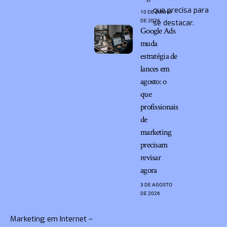
que precisa para
10 DE JUNHO
DE 2026
se destacar.
Google Ads
muda
estratégia de
lances em
agosto: o
que
profissionais
de
marketing
precisam
revisar
agora
3 DE AGOSTO
DE 2026
Marketing em Internet –