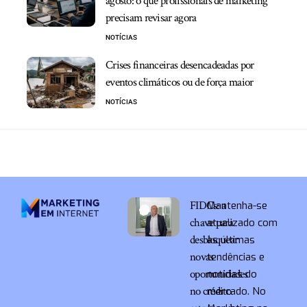
agosto: o que profissionais de marketing
precisam revisar agora
NOTÍCIAS
Crises financeiras desencadeadas por
eventos climáticos ou de força maior
NOTÍCIAS
FIDCs: a
Mantenha-se
chave para
atualizado com
desbloquear
as últimas
novas
tendências e
oportunidades
notícias do
no crédito
mercado. No