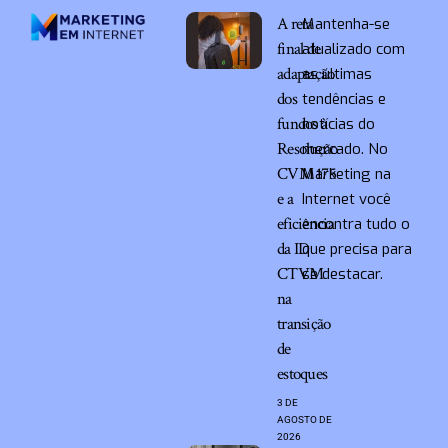
A reta
Mantenha-se
final de
atualizado com
adaptação
as últimas
dos
tendências e
fundos à
notícias do
Resolução
mercado. No
CVM 175
Marketing na
e a
Internet você
eficiência
encontra tudo o
da ID
que precisa para
CTVM
se destacar.
na
transição
de
estoques
3 DE
AGOSTO DE
2026