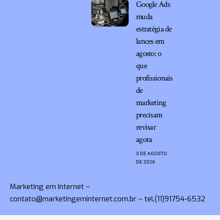
Google Ads
muda
estratégia de
lances em
agosto: o
que
profissionais
de
marketing
precisam
revisar
agora
3 DE AGOSTO
DE 2026
Marketing em Internet –
contato@marketingeminternet.com.br
– tel.(11)91754-6532