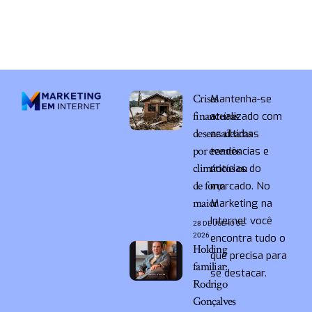
Crises
Mantenha-se
financeiras
atualizado com
desencadeadas
as últimas
por eventos
tendências e
climáticos ou
notícias do
de força
mercado. No
maior
Marketing na
Internet você
28 DE JULHO DE
2026
encontra tudo o
Holding
que precisa para
familiar:
se destacar.
Rodrigo
Gonçalves