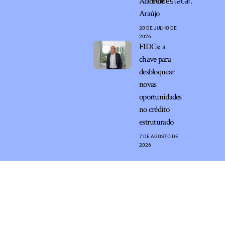
Alaor de
se destacar.
Araújo
20 DE JULHO DE
2026
FIDCs: a
chave para
desbloquear
novas
oportunidades
no crédito
estruturado
7 DE AGOSTO DE
2026
Marketing em Internet –
contato@marketingeminternet.com.br
– tel.(11)91754-6532
Home
Sobre Nós
Quem Faz
Contato
Notícias