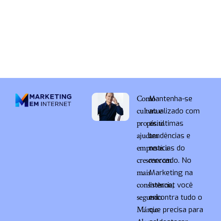
Como
Mantenha-se
cultura e
atualizado com
propósito
as últimas
ajudam
tendências e
empresas a
notícias do
crescer com
mercado. No
mais
Marketing na
consistência,
Internet você
segundo
encontra tudo o
Márcio
que precisa para