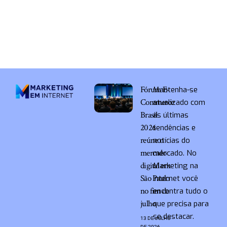
Fórum E-
Mantenha-se
Commerce
atualizado com
Brasil
as últimas
2026
tendências e
reúne o
notícias do
mercado
mercado. No
digital em
Marketing na
São Paulo
Internet você
no fim de
encontra tudo o
julho
que precisa para
se destacar.
13 DE JULHO
DE 2026