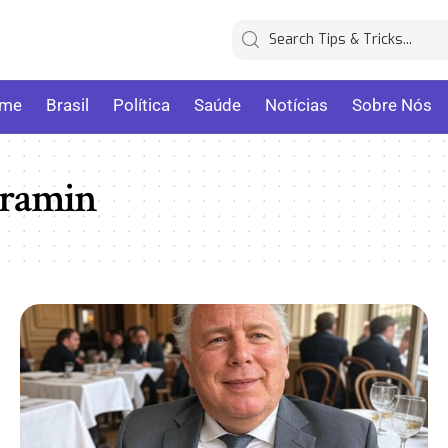
me
Brasil
Política
Saúde
Notícias
Sobre Nós
dramin