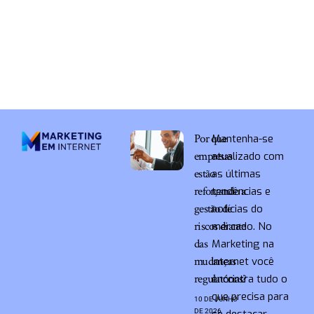
Por que
Mantenha-se
empresas
atualizado com
estão
as últimas
reforçando a
tendências e
gestão de
notícias do
riscos diante
mercado. No
das
Marketing na
mudanças
Internet você
regulatórias?
encontra tudo o
que precisa para
10 DE JUNHO
DE 2026