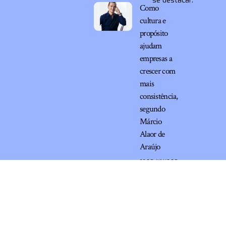
se destacar.
Como
cultura e
propósito
ajudam
empresas a
crescer com
mais
consistência,
segundo
Márcio
Alaor de
Araújo
20 DE JULHO DE
2026
Marketing em Internet –
contato@marketingeminternet.com.br
– tel.(11)91754-6532