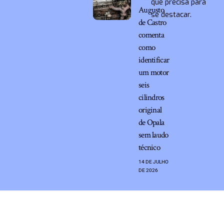
que precisa para
Augusto
se destacar.
de Castro
comenta
como
identificar
um motor
seis
cilindros
original
de Opala
sem laudo
técnico
14 DE JULHO
DE 2026
Marketing em Internet –
contato@marketingeminternet.com.br
– tel.(11)91754-6532