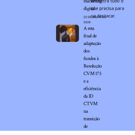
marketing
encontra tudo o
digital
que precisa para
se destacar.
22 DE JULHO DE
2026
A reta
final de
adaptação
dos
fundos à
Resolução
CVM 175
e a
eficiência
da ID
CTVM
na
transição
de
estoques