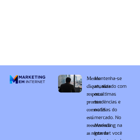
Menos
Mantenha-se
cliques, mais
atualizado com
respostas
as últimas
prontas:
tendências e
como a IA
notícias do
está
mercado. No
reescrevendo
Marketing na
as regras do
Internet você