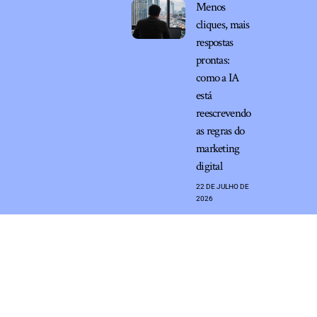
Menos
cliques, mais
respostas
prontas:
como a IA
está
reescrevendo
as regras do
marketing
digital
22 DE JULHO DE
2026
Marketing em Internet –
contato@marketingeminternet.com.br
– tel.(11)91754-6532
Home
Sobre Nós
Quem Faz
Contato
Notícias