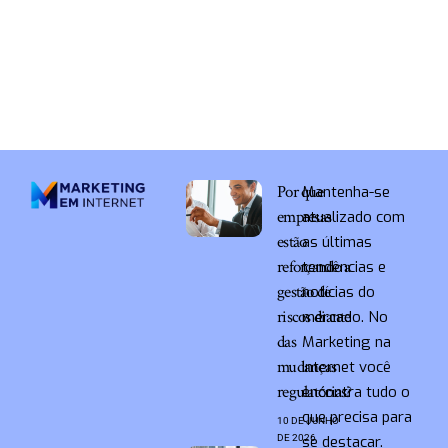
Por que
Mantenha-se
empresas
atualizado com
estão
as últimas
reforçando a
tendências e
gestão de
notícias do
riscos diante
mercado. No
das
Marketing na
mudanças
Internet você
regulatórias?
encontra tudo o
que precisa para
10 DE JUNHO
DE 2026
se destacar.