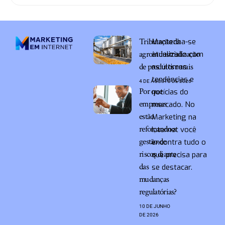
Tributação da
Mantenha-se
agroindustrialização
atualizado com
de produtos rurais
as últimas
tendências e
4 DE AGOSTO DE 2026
Por que
notícias do
empresas
mercado. No
estão
Marketing na
reforçando a
Internet você
gestão de
encontra tudo o
riscos diante
que precisa para
das
se destacar.
mudanças
regulatórias?
10 DE JUNHO
DE 2026