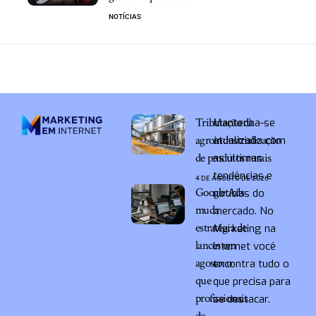
NOTÍCIAS
Tributação da
Mantenha-se
agroindustrialização
atualizado com
de produtos rurais
as últimas
tendências e
4 DE AGOSTO DE 2026
Google Ads
notícias do
muda
mercado. No
estratégia de
Marketing na
lances em
Internet você
agosto: o
encontra tudo o
que
que precisa para
profissionais
se destacar.