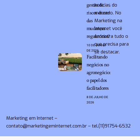
gestão de
notícias do
riscos diante
mercado. No
das
Marketing na
mudanças
Internet você
regulatórias?
encontra tudo o
que precisa para
10 DE JUNHO
DE 2026
se destacar.
Facilitando
negócios no
agronegócio:
o papel dos
facilitadores
8 DE JULHO DE
2026
Marketing em Internet –
contato@marketingeminternet.com.br
– tel.(11)91754-6532