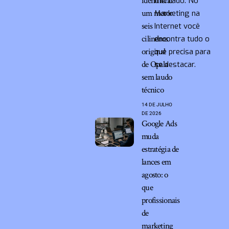
identificar
mercado. No
um motor
Marketing na
seis
Internet você
cilindros
encontra tudo o
original
que precisa para
de Opala
se destacar.
sem laudo
técnico
14 DE JULHO
DE 2026
Google Ads
muda
estratégia de
lances em
agosto: o
que
profissionais
de
marketing