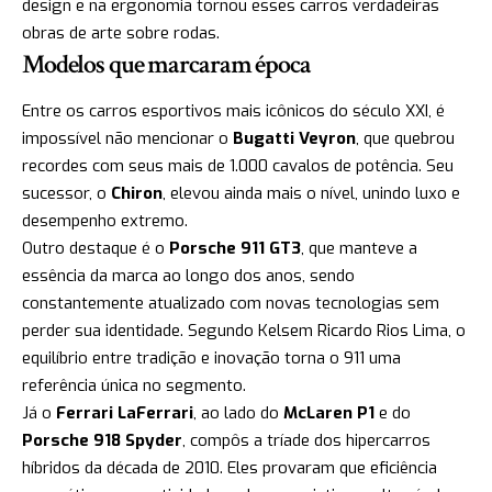
design e na ergonomia tornou esses carros verdadeiras
obras de arte sobre rodas.
Modelos que marcaram época
Entre os carros esportivos mais icônicos do século XXI, é
impossível não mencionar o
Bugatti Veyron
, que quebrou
recordes com seus mais de 1.000 cavalos de potência. Seu
sucessor, o
Chiron
, elevou ainda mais o nível, unindo luxo e
desempenho extremo.
Outro destaque é o
Porsche 911 GT3
, que manteve a
essência da marca ao longo dos anos, sendo
constantemente atualizado com novas tecnologias sem
perder sua identidade. Segundo Kelsem Ricardo Rios Lima, o
equilíbrio entre tradição e inovação torna o 911 uma
referência única no segmento.
Já o
Ferrari LaFerrari
, ao lado do
McLaren P1
e do
Porsche 918 Spyder
, compôs a tríade dos hipercarros
híbridos da década de 2010. Eles provaram que eficiência