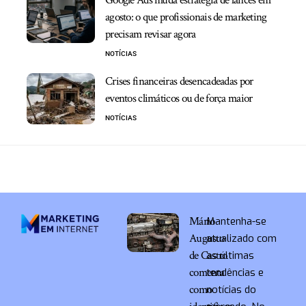
Google Ads muda estratégia de lances em
agosto: o que profissionais de marketing
precisam revisar agora
NOTÍCIAS
Crises financeiras desencadeadas por
eventos climáticos ou de força maior
NOTÍCIAS
Mário
Mantenha-se
Augusto
atualizado com
de Castro
as últimas
comenta
tendências e
como
notícias do