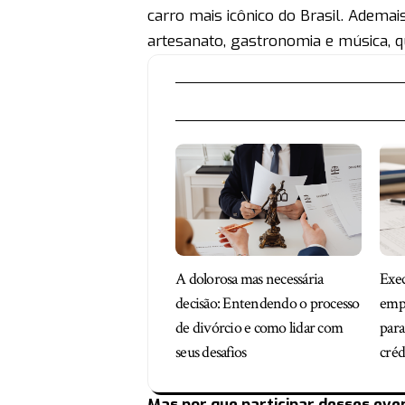
carro mais icônico do Brasil. Adema
artesanato, gastronomia e música, q
A dolorosa mas necessária
Exec
decisão: Entendendo o processo
empr
de divórcio e como lidar com
para
seus desafios
créd
Mas por que participar desses eve