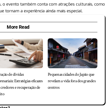
is, o evento também conta com atrações culturais, como
ue tornam a experiência ainda mais especial.
More Read
ução de dívidas
Pequenas cidades do Japão que
esariais: Estratégias eficazes
revelam a vida fora dos grandes
 credores e recuperação de
centros
ito
ntos?