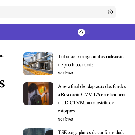
as
Tributação da agroindustrialização
de produtos rurais
NOTÍCIAS
s
A reta final de adaptação dos fundos
à Resolução CVM 175 e a eficiência
da ID CTVM na transição de
estoques
NOTÍCIAS
TSE exige planos de conformidade