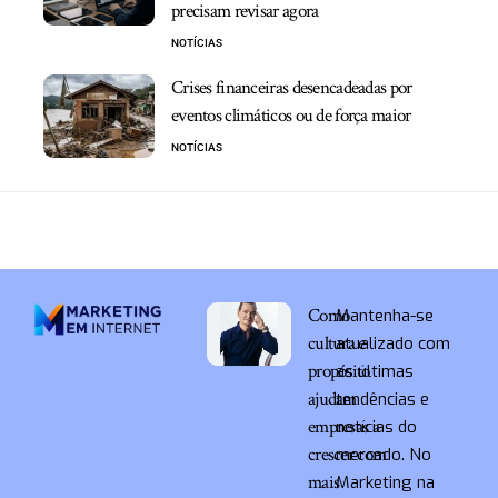
precisam revisar agora
NOTÍCIAS
Crises financeiras desencadeadas por
eventos climáticos ou de força maior
NOTÍCIAS
Como
Mantenha-se
cultura e
atualizado com
propósito
as últimas
ajudam
tendências e
empresas a
notícias do
crescer com
mercado. No
mais
Marketing na