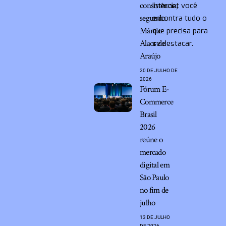
consistência,
Internet você
segundo
encontra tudo o
Márcio
que precisa para
Alaor de
se destacar.
Araújo
20 DE JULHO DE
2026
Fórum E-
Commerce
Brasil
2026
reúne o
mercado
digital em
São Paulo
no fim de
julho
13 DE JULHO
DE 2026