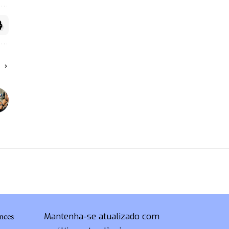
O
nces
Mantenha-se atualizado com