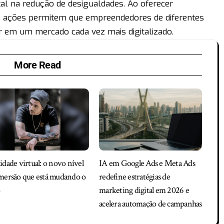
 na redução de desigualdades. Ao oferecer
s ações permitem que empreendedores de diferentes
r em um mercado cada vez mais digitalizado.
More Read
idade virtual: o novo nível
IA em Google Ads e Meta Ads
mersão que está mudando o
redefine estratégias de
o
marketing digital em 2026 e
acelera automação de campanhas