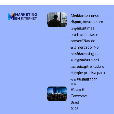
Menos
Mantenha-se
cliques, mais
atualizado com
respostas
as últimas
prontas:
tendências e
como a IA
notícias do
está
mercado. No
reescrevendo
Marketing na
as regras do
Internet você
marketing
encontra tudo o
digital
que precisa para
se destacar.
22 DE JULHO DE
2026
Fórum E-
Commerce
Brasil
2026