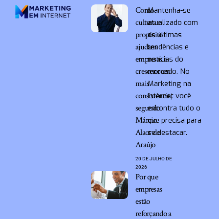
Como
Mantenha-se
cultura e
atualizado com
propósito
as últimas
ajudam
tendências e
empresas a
notícias do
crescer com
mercado. No
mais
Marketing na
consistência,
Internet você
segundo
encontra tudo o
Márcio
que precisa para
Alaor de
se destacar.
Araújo
20 DE JULHO DE
2026
Por que
empresas
estão
reforçando a