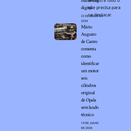
marketing
encontra tudo o
digital
que precisa para
se destacar.
22 DE JULHO DE
2026
Mário
Augusto
de Castro
comenta
como
identificar
um motor
seis
cilindros
original
de Opala
sem laudo
técnico
14 DE JULHO
DE 2026