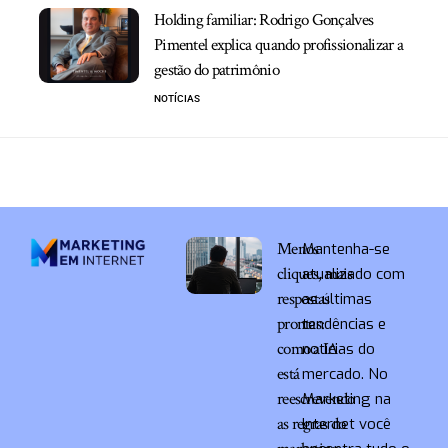
Holding familiar: Rodrigo Gonçalves
Pimentel explica quando profissionalizar a
gestão do patrimônio
NOTÍCIAS
Menos
Mantenha-se
cliques, mais
atualizado com
respostas
as últimas
prontas:
tendências e
como a IA
notícias do
está
mercado. No
reescrevendo
Marketing na
as regras do
Internet você