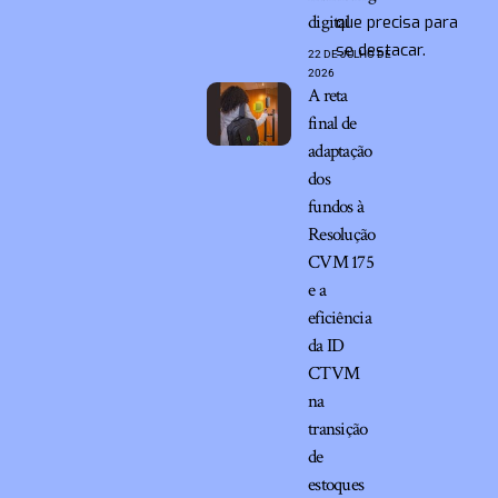
digital
que precisa para
se destacar.
22 DE JULHO DE
2026
A reta
final de
adaptação
dos
fundos à
Resolução
CVM 175
e a
eficiência
da ID
CTVM
na
transição
de
estoques