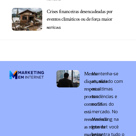
Crises financeiras desencadeadas por
eventos climáticos ou de força maior
NOTÍCIAS
Menos
Mantenha-se
cliques, mais
atualizado com
respostas
as últimas
prontas:
tendências e
como a IA
notícias do
está
mercado. No
reescrevendo
Marketing na
as regras do
Internet você
marketing
encontra tudo o