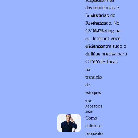
adaptação
as últimas
dos
tendências e
fundos à
notícias do
Resolução
mercado. No
CVM 175
Marketing na
e a
Internet você
eficiência
encontra tudo o
da ID
que precisa para
CTVM
se destacar.
na
transição
de
estoques
3 DE
AGOSTO DE
2026
Como
cultura e
propósito