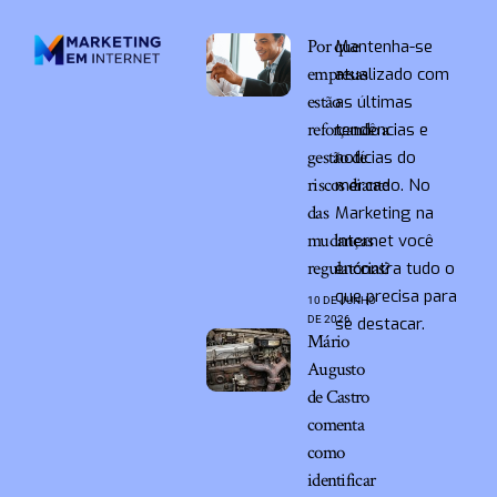
Por que
Mantenha-se
empresas
atualizado com
estão
as últimas
reforçando a
tendências e
gestão de
notícias do
riscos diante
mercado. No
das
Marketing na
mudanças
Internet você
regulatórias?
encontra tudo o
que precisa para
10 DE JUNHO
DE 2026
se destacar.
Mário
Augusto
de Castro
comenta
como
identificar