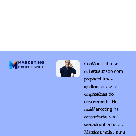
Como
Mantenha-se
cultura e
atualizado com
propósito
as últimas
ajudam
tendências e
empresas a
notícias do
crescer com
mercado. No
mais
Marketing na
consistência,
Internet você
segundo
encontra tudo o
Márcio
que precisa para