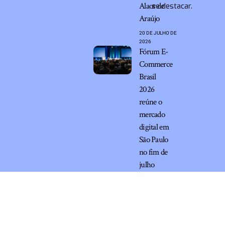
Alaor de
se destacar.
Araújo
20 DE JULHO DE
2026
Fórum E-
Commerce
Brasil
2026
reúne o
mercado
digital em
São Paulo
no fim de
julho
13 DE JULHO
DE 2026
Marketing em Internet –