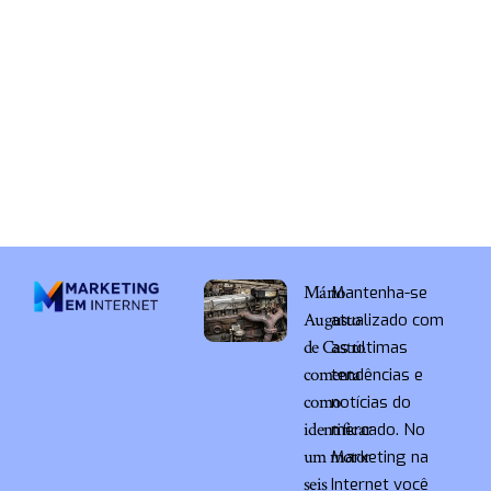
Mário
Mantenha-se
Augusto
atualizado com
de Castro
as últimas
comenta
tendências e
como
notícias do
identificar
mercado. No
um motor
Marketing na
seis
Internet você