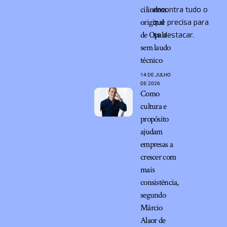
cilindros
encontra tudo o
original
que precisa para
de Opala
se destacar.
sem laudo
técnico
14 DE JULHO
DE 2026
Como
cultura e
propósito
ajudam
empresas a
crescer com
mais
consistência,
segundo
Márcio
Alaor de