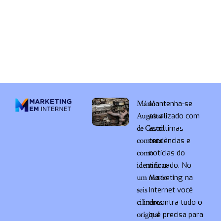
Mário
Mantenha-se
Augusto
atualizado com
de Castro
as últimas
comenta
tendências e
como
notícias do
identificar
mercado. No
um motor
Marketing na
seis
Internet você
cilindros
encontra tudo o
original
que precisa para