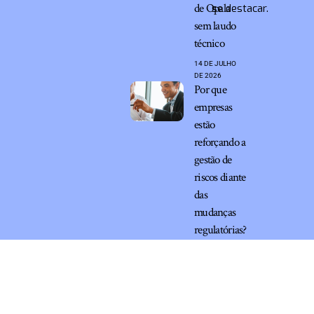
de Opala
se destacar.
sem laudo
técnico
14 DE JULHO
DE 2026
Por que
empresas
estão
reforçando a
gestão de
riscos diante
das
mudanças
regulatórias?
10 DE JUNHO
DE 2026
Marketing em Internet –