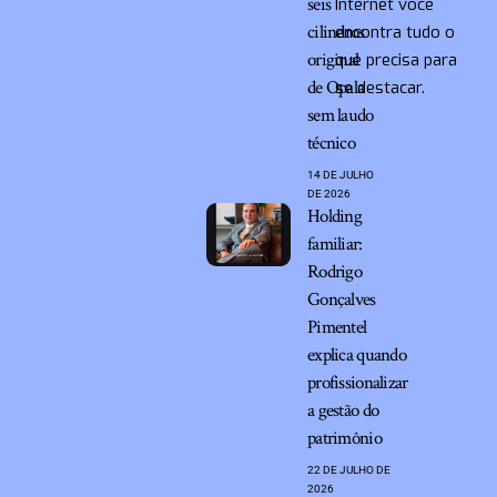
seis
Internet você
cilindros
encontra tudo o
original
que precisa para
de Opala
se destacar.
sem laudo
técnico
14 DE JULHO
DE 2026
Holding
familiar:
Rodrigo
Gonçalves
Pimentel
explica quando
profissionalizar
a gestão do
patrimônio
22 DE JULHO DE
2026