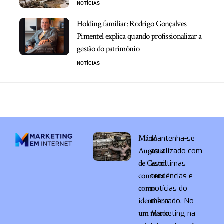
NOTÍCIAS
Holding familiar: Rodrigo Gonçalves
Pimentel explica quando profissionalizar a
gestão do patrimônio
NOTÍCIAS
Mário
Mantenha-se
Augusto
atualizado com
de Castro
as últimas
comenta
tendências e
como
notícias do
identificar
mercado. No
um motor
Marketing na