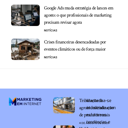
Google Ads muda estratégia de lances em
agosto: o que profissionais de marketing
precisam revisar agora
NOTÍCIAS
Crises financeiras desencadeadas por
eventos climáticos ou de força maior
NOTÍCIAS
Tributação da
Mantenha-se
agroindustrialização
atualizado com
de produtos rurais
as últimas
tendências e
4 DE AGOSTO DE 2026