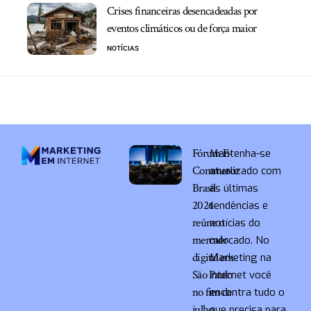
Crises financeiras desencadeadas por
eventos climáticos ou de força maior
NOTÍCIAS
Fórum E-
Mantenha-se
Commerce
atualizado com
Brasil
as últimas
2026
tendências e
reúne o
notícias do
mercado
mercado. No
digital em
Marketing na
São Paulo
Internet você
no fim de
encontra tudo o
julho
que precisa para