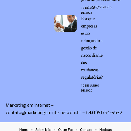
se destacar.
13 DE JULHO
DE 2026
Por que
empresas
estão
reforçando a
gestão de
riscos diante
das
mudanças
regulatórias?
10 DE JUNHO
DE 2026
Marketing em Internet –
contato@marketingeminternet.com.br
– tel.(11)91754-6532
Home
Sobre Nós
Quem Faz
Contato
Notícias