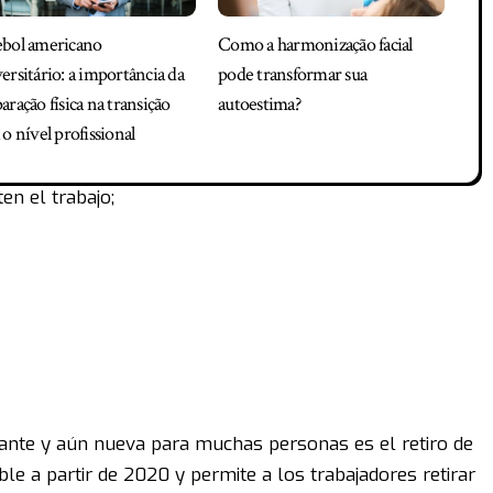
ebol americano
Como a harmonização facial
ersitário: a importância da
pode transformar sua
aração física na transição
autoestima?
 o nível profissional
en el trabajo;
ante y aún nueva para muchas personas es el retiro de
ble a partir de 2020 y permite a los trabajadores retirar