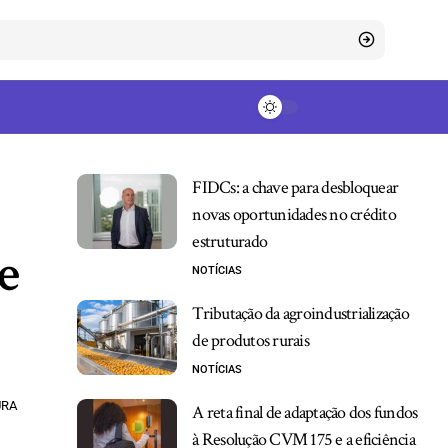
FIDCs: a chave para desbloquear
novas oportunidades no crédito
estruturado
e
NOTÍCIAS
Tributação da agroindustrialização
de produtos rurais
NOTÍCIAS
URA
A reta final de adaptação dos fundos
à Resolução CVM 175 e a eficiência