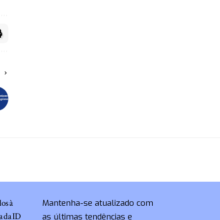
O
dos à
Mantenha-se atualizado com
a da ID
as últimas tendências e