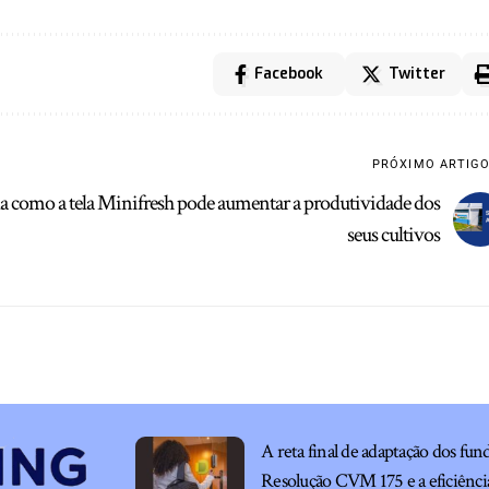
Facebook
Twitter
PRÓXIMO ARTIG
 como a tela Minifresh pode aumentar a produtividade dos
seus cultivos
A reta final de adaptação dos fun
Resolução CVM 175 e a eficiênci