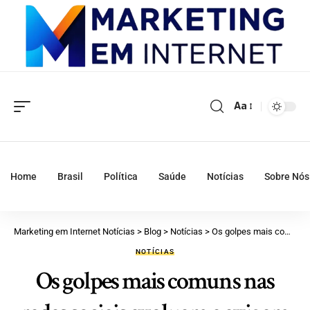
Aa
Home
Brasil
Política
Saúde
Notícias
Sobre Nós
Marketing em Internet Notícias
>
Blog
>
Notícias
>
Os golpes mais comuns nas redes sociais evoluem e exigem novos cuidados dos usuários, confira mais com o Sindnapi – Sindicato Nacional dos Aposentados, Pensionistas e Idosos
NOTÍCIAS
Os golpes mais comuns nas