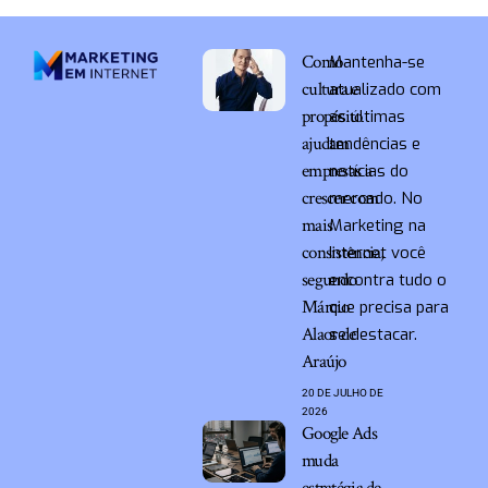
Como
Mantenha-se
cultura e
atualizado com
propósito
as últimas
ajudam
tendências e
empresas a
notícias do
crescer com
mercado. No
mais
Marketing na
consistência,
Internet você
segundo
encontra tudo o
Márcio
que precisa para
Alaor de
se destacar.
Araújo
20 DE JULHO DE
2026
Google Ads
muda
estratégia de