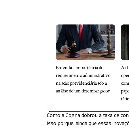
Entenda a importância do
A ch
requerimento administrativo
oper
na ação previdenciária sob a
com 
análise de um desembargador
pape
táti
Como a Cogna dobrou a taxa de con
Isso porque, ainda que essas inova