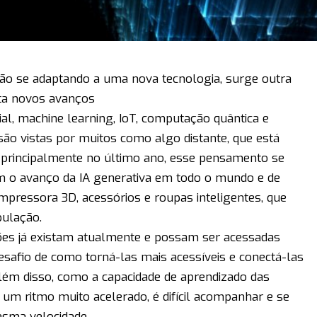
ão se adaptando a uma nova tecnologia, surge outra
ita novos avanços
cial, machine learning, IoT, computação quântica e
são vistas por muitos como algo distante, que está
 principalmente no último ano, esse pensamento se
m o avanço da IA generativa em todo o mundo e de
pressora 3D, acessórios e roupas inteligentes, que
pulação.
ções já existam atualmente e possam ser acessadas
safio de como torná-las mais acessíveis e conectá-las
 Além disso, como a capacidade de aprendizado das
m ritmo muito acelerado, é difícil acompanhar e se
esma velocidade.