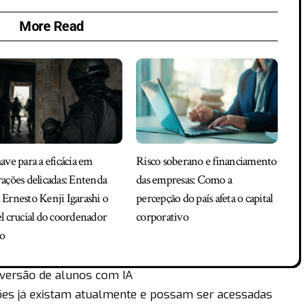
More Read
ave para a eficácia em
Risco soberano e financiamento
ações delicadas: Entenda
das empresas: Como a
Ernesto Kenji Igarashi o
percepção do país afeta o capital
l crucial do coordenador
corporativo
co
versão de alunos com IA
ções já existam atualmente e possam ser acessadas