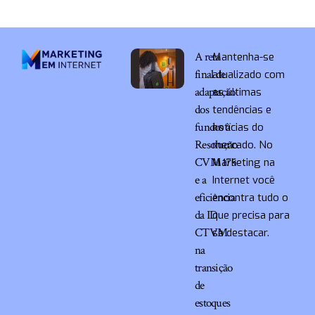
A reta
Mantenha-se
final de
atualizado com
adaptação
as últimas
dos
tendências e
fundos à
notícias do
Resolução
mercado. No
CVM 175
Marketing na
e a
Internet você
eficiência
encontra tudo o
da ID
que precisa para
CTVM
se destacar.
na
transição
de
estoques