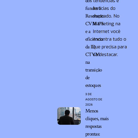
dos
tendências e
fundos à
notícias do
Resolução
mercado. No
CVM 175
Marketing na
e a
Internet você
eficiência
encontra tudo o
da ID
que precisa para
CTVM
se destacar.
na
transição
de
estoques
3 DE
AGOSTO DE
2026
Menos
cliques, mais
respostas
prontas: